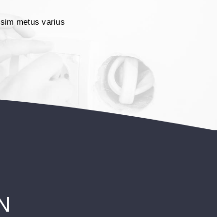
issim metus varius
N