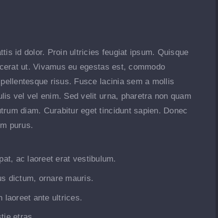
tis id dolor. Proin ultricies feugiat ipsum. Quisque
placerat ut. Vivamus eu egestas est, commodo
 pellentesque risus. Fusce lacinia sem a mollis
lis vel vel enim. Sed velit urna, pharetra non quam
utrum diam. Curabitur eget tincidunt sapien. Donec
um purus.
pat, ac laoreet erat vestibulum.
us dictum, ornare mauris.
 laoreet ante ultrices.
tie etras.