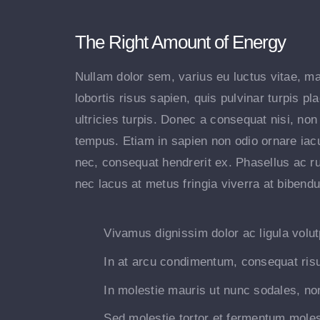
The Right Amount of Energy
Nullam dolor sem, varius eu luctus vitae, mat
lobortis risus sapien, quis pulvinar turpis 
ultricies turpis. Donec a consequat nisi, non
tempus. Etiam in sapien non odio ornare iacu
nec, consequat hendrerit ex. Phasellus ac r
nec lacus at metus fringia viverra at bibend
Vivamus dignissim dolor ac ligula volut
In at arcu condimentum, consequat ris
In molestie mauris ut nunc sodales, non
Sed molestie tortor et fermentum moles