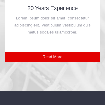
20 Years Experience
Lorem ipsum dolor sit amet, consectetur
adipiscing elit. Vestibulum vestibulum quis
metus sodales ullamcorper.
Read More