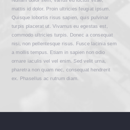
Nullam dolor sem, varius eu luctus vitae,
mattis id dolor. Proin ultricies feugiat ipsum.
Quisque lobortis risus sapien, quis pulvinar
turpis placerat ut. Vivamus eu egestas est,
commodo ultricies turpis. Donec a consequat
nisi, non pellentesque risus. Fusce lacinia sem
a mollis tempus. Etiam in sapien non odio
ornare iaculis vel vel enim. Sed velit urna,
pharetra non quam nec, consequat hendrerit
ex. Phasellus ac rutrum diam.