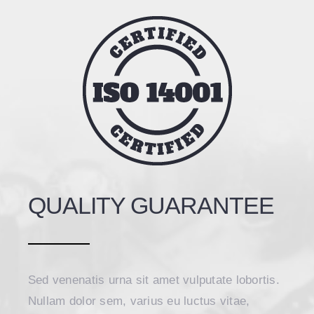
QUALITY GUARANTEE
Sed venenatis urna sit amet vulputate lobortis.
Nullam dolor sem, varius eu luctus vitae,