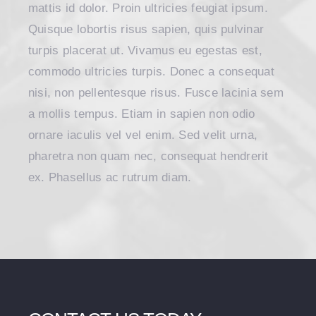
mattis id dolor. Proin ultricies feugiat ipsum.
Quisque lobortis risus sapien, quis pulvinar
turpis placerat ut. Vivamus eu egestas est,
commodo ultricies turpis. Donec a consequat
nisi, non pellentesque risus. Fusce lacinia sem
a mollis tempus. Etiam in sapien non odio
ornare iaculis vel vel enim. Sed velit urna,
pharetra non quam nec, consequat hendrerit
ex. Phasellus ac rutrum diam.