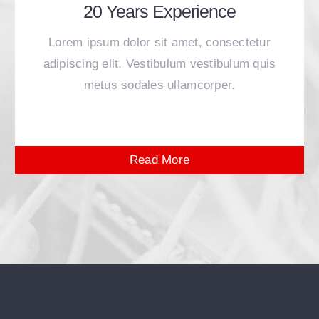
20 Years Experience
Lorem ipsum dolor sit amet, consectetur
adipiscing elit. Vestibulum vestibulum quis
metus sodales ullamcorper.
Read More